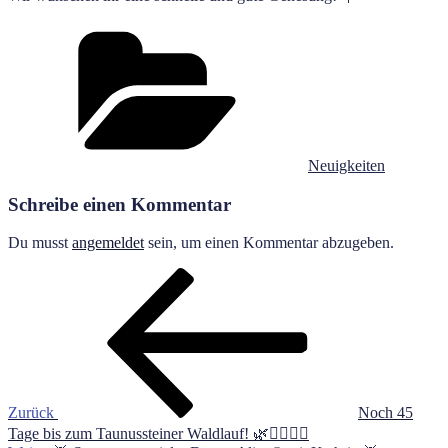
Kategorien
Neuigkeiten
Schreibe einen Kommentar
Du musst
angemeldet
sein, um einen Kommentar abzugeben.
Beitragsnavigation
Vorheriger
Beitrag
Zurück
Noch 45
Tage bis zum Taunussteiner Waldlauf! 🌿🏃‍♀️🏃‍♂️