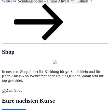
Nächster
Weiter
🥁 Sonntagsspecial – Drums Alive® mit Kathrin 🥁
Beitrag
Shop
In unserem Shop findet Ihr Kleidung für groß und klein und für
jeden Anlass - ob Wettkampf oder Trainingseinheit, damit seid Ihr
top gekleidet.
Zum Shop
Eure nächsten Kurse