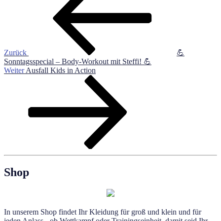
Zurück
💪
Sonntagsspecial – Body-Workout mit Steffi! 💪
Nächster
Weiter
Ausfall Kids in Action
Beitrag
Shop
In unserem Shop findet Ihr Kleidung für groß und klein und für
jeden Anlass - ob Wettkampf oder Trainingseinheit, damit seid Ihr