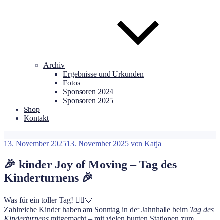
Archiv
Ergebnisse und Urkunden
Fotos
Sponsoren 2024
Sponsoren 2025
Shop
Kontakt
Veröffentlicht
13. November 2025
13. November 2025
von
Katja
am
🎉 kinder Joy of Moving – Tag des
Kinderturnens 🎉
Was für ein toller Tag! 🤸‍♀️💙
Zahlreiche Kinder haben am Sonntag in der Jahnhalle beim
Tag des
Kinderturnens
mitgemacht – mit vielen bunten Stationen zum