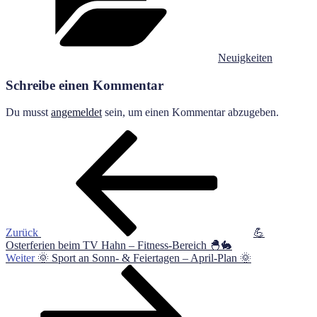
Neuigkeiten
Schreibe einen Kommentar
Du musst
angemeldet
sein, um einen Kommentar abzugeben.
Beitragsnavigation
Vorheriger
Beitrag
Zurück
💪
Osterferien beim TV Hahn – Fitness-Bereich 🐣🐇
Nächster
Weiter
🌞 Sport an Sonn- & Feiertagen – April-Plan 🌞
Beitrag