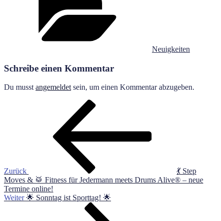
Neuigkeiten
Schreibe einen Kommentar
Du musst
angemeldet
sein, um einen Kommentar abzugeben.
Beitragsnavigation
Vorheriger
Beitrag
Zurück
💃 Step
Moves & 🥁 Fitness für Jedermann meets Drums Alive® – neue
Termine online!
Nächster
Weiter
🌟 Sonntag ist Sporttag! 🌟
Beitrag