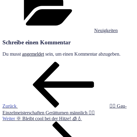
Neuigkeiten
Schreibe einen Kommentar
Du musst
angemeldet
sein, um einen Kommentar abzugeben.
Beitragsnavigation
Vorheriger
Beitrag
Zurück
🤸‍♂️ Gau-
Einzelmeisterschaften Gerätturnen männlich 🤸‍♂️
Nächster
Weiter
🌞 Bleibt cool bei der Hitze! 🧊💧
Beitrag