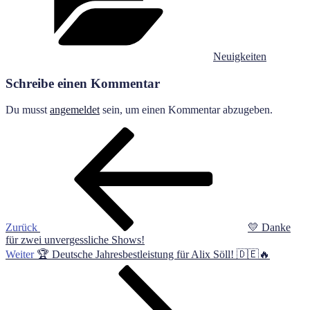
Neuigkeiten
Schreibe einen Kommentar
Du musst
angemeldet
sein, um einen Kommentar abzugeben.
Beitragsnavigation
Vorheriger
Beitrag
Zurück
💛 Danke
für zwei unvergessliche Shows!
Nächster
Weiter
🏆 Deutsche Jahresbestleistung für Alix Söll! 🇩🇪🔥
Beitrag