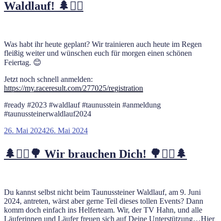
Waldlauf! 🌲🏃‍♂️
Was habt ihr heute geplant? Wir trainieren auch heute im Regen
fleißig weiter und wünschen euch für morgen einen schönen
Feiertag. 😊
Jetzt noch schnell anmelden:
https://my.raceresult.com/277025/registration
#ready #2023 #waldlauf #taunusstein #anmeldung
#taunussteinerwaldlauf2024
Veröffentlicht
26. Mai 2024
26. Mai 2024
am
🌲🏃‍♂️🌳 Wir brauchen Dich! 🌳🏃‍♀️🌲
Du kannst selbst nicht beim Taunussteiner Waldlauf, am 9. Juni
2024, antreten, wärst aber gerne Teil dieses tollen Events? Dann
komm doch einfach ins Helferteam. Wir, der TV Hahn, und alle
Läuferinnen und Läufer freuen sich auf Deine Unterstützung…Hier