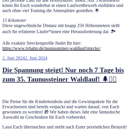
Der perfekte Lauf für alle Hobbyläufer*innen. Auf 5 Kilometern
könnt Ihr Euch wunderbar in einen Laufwettbewerb einfühlen und
auch ohne viel Training die Atmosphäre genießen. 🌟
15 Kilometer
Diese ungewöhnliche Distanz mit knapp 250 Höhenmetern stellt
auch für erfahrene Läufer*innen eine Herausforderung dar. 🏞️
Alle exakten Streckenprofile findet Ihr hier:
https://www.tvhahn.de/taunussteiner-waldlauf/strecke/
Veröffentlicht
2. Juni 2024
2. Juni 2024
am
Die Spannung steigt! Nur noch 7 Tage bis
zum 35. Taunussteiner Waldlauf! 🌲🏃‍♂️
Die Preise für die Kindertombola und die Gewinnpakete für die
Erwachsenen sind bereits verpackt und warten darauf, von Euch
gewonnen zu werden! 🎁 Wir haben dieses Jahr eine fantastische
Auswahl an Geschenken für Euch vorbereitet.
Lasst Euch überraschen und strebt nach Eurer persönlichen Bestzeit!