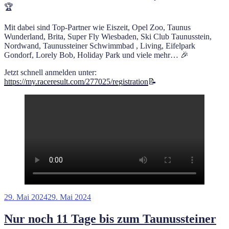
🏆
Mit dabei sind Top-Partner wie Eiszeit, Opel Zoo, Taunus
Wunderland, Brita, Super Fly Wiesbaden, Ski Club Taunusstein,
Nordwand, Taunussteiner Schwimmbad , Living, Eifelpark
Gondorf, Lorely Bob, Holiday Park und viele mehr… 🎉
Jetzt schnell anmelden unter:
https://my.raceresult.com/277025/registration
📝
Veröffentlicht
29. Mai 2024
29. Mai 2024
am
Nur noch 11 Tage bis zum Taunussteiner