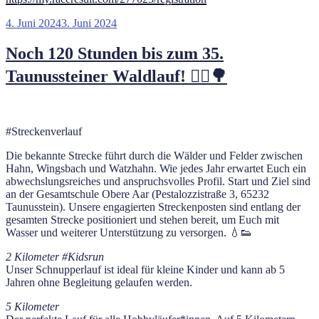
Veröffentlicht
4. Juni 2024
3. Juni 2024
am
Noch 120 Stunden bis zum 35.
Taunussteiner Waldlauf! 🏃‍♂️🌳
#Streckenverlauf
Die bekannte Strecke führt durch die Wälder und Felder zwischen
Hahn, Wingsbach und Watzhahn. Wie jedes Jahr erwartet Euch ein
abwechslungsreiches und anspruchsvolles Profil. Start und Ziel sind
an der Gesamtschule Obere Aar (Pestalozzistraße 3, 65232
Taunusstein). Unsere engagierten Streckenposten sind entlang der
gesamten Strecke positioniert und stehen bereit, um Euch mit
Wasser und weiterer Unterstützung zu versorgen. 💧👟
2 Kilometer #Kidsrun
Unser Schnupperlauf ist ideal für kleine Kinder und kann ab 5
Jahren ohne Begleitung gelaufen werden.
5 Kilometer