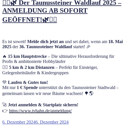
🏃‍♂️🌿 Der Taunussteiner Waldlauf 2025 –
ANMELDUNG AB SOFORT
GEÖFFNET!🌿🏃‍♀️
Es ist soweit!
Melde dich jetzt an
und sei dabei, wenn am
18. Mai
2025
der
36. Taunussteiner Waldlauf
startet! 🎉
🔥
15 km Hauptstrecke
– Die ultimative Herausforderung für
Profis & ambitionierte Hobbyläufer
🏃‍♂️
5 km & 2 km Distanzen
– Perfekt für Einsteiger,
Gelegenheitsläufer & Kindergruppen
💚
Laufen & Gutes tun!
Mit nur
1 € Spende
unterstützt du den Taunussteiner Stadtwald –
gemeinsam lassen wir neue Bäume wachsen! 🌳🌎
🚀
Jetzt anmelden & Startplatz sichern!
👉
https://www.tvhahn.de/anmeldung/
Veröffentlicht
6. Dezember 2024
6. Dezember 2024
am