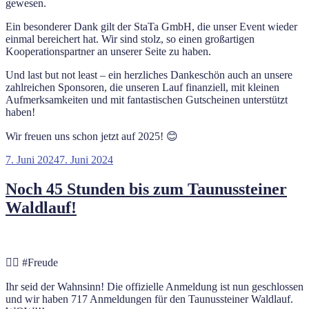
gewesen.
Ein besonderer Dank gilt der StaTa GmbH, die unser Event wieder
einmal bereichert hat. Wir sind stolz, so einen großartigen
Kooperationspartner an unserer Seite zu haben.
Und last but not least – ein herzliches Dankeschön auch an unsere
zahlreichen Sponsoren, die unseren Lauf finanziell, mit kleinen
Aufmerksamkeiten und mit fantastischen Gutscheinen unterstützt
haben!
Wir freuen uns schon jetzt auf 2025! 😊
Veröffentlicht
7. Juni 2024
7. Juni 2024
am
Noch 45 Stunden bis zum Taunussteiner
Waldlauf!
🏃‍♂️ #Freude
Ihr seid der Wahnsinn! Die offizielle Anmeldung ist nun geschlossen
und wir haben 717 Anmeldungen für den Taunussteiner Waldlauf.