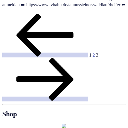
anmelden ➡️ https://www.tvhahn.de/taunussteiner-waldlauf/helfer ⬅️
Seitennummerierung
Vorherige
Seite
Seite
Seite
Nächste
Seite
Seite
der
Beiträge
1
2
3
Shop