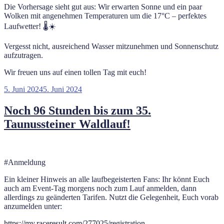
Die Vorhersage sieht gut aus: Wir erwarten Sonne und ein paar
Wolken mit angenehmen Temperaturen um die 17°C – perfektes
Laufwetter! 🌡️☀️
Vergesst nicht, ausreichend Wasser mitzunehmen und Sonnenschutz
aufzutragen.
Wir freuen uns auf einen tollen Tag mit euch!
Veröffentlicht
5. Juni 2024
5. Juni 2024
am
Noch 96 Stunden bis zum 35.
Taunussteiner Waldlauf!
#Anmeldung
Ein kleiner Hinweis an alle laufbegeisterten Fans: Ihr könnt Euch
auch am Event-Tag morgens noch zum Lauf anmelden, dann
allerdings zu geänderten Tarifen. Nutzt die Gelegenheit, Euch vorab
anzumelden unter:
https://my.raceresult.com/277025/registration