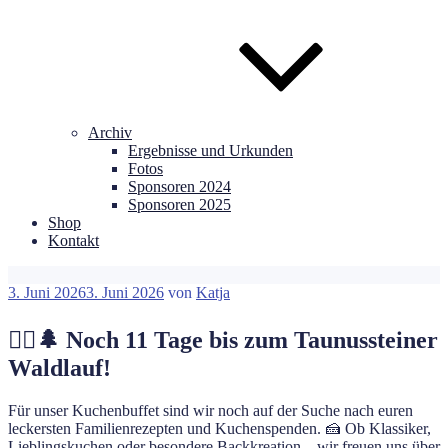
Archiv
Ergebnisse und Urkunden
Fotos
Sponsoren 2024
Sponsoren 2025
Shop
Kontakt
Veröffentlicht
3. Juni 2026
3. Juni 2026
von
Katja
am
🏃‍♂️🌲 Noch 11 Tage bis zum Taunussteiner
Waldlauf!
Für unser Kuchenbuffet sind wir noch auf der Suche nach euren
leckersten Familienrezepten und Kuchenspenden. 🍰 Ob Klassiker,
Lieblingskuchen oder besondere Backkreation – wir freuen uns über