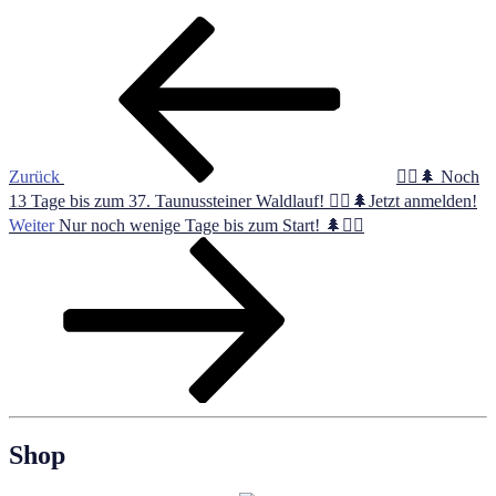
Beitragsnavigation
Vorheriger
Beitrag
Zurück
🏃‍♀️🌲 Noch
13 Tage bis zum 37. Taunussteiner Waldlauf! 🏃‍♂️🌲Jetzt anmelden!
Nächster
Weiter
Nur noch wenige Tage bis zum Start! 🌲🏃‍♀️
Beitrag
Shop