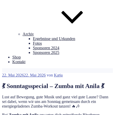
Archiv
Ergebnisse und Urkunden
Fotos
Sponsoren 2024
Sponsoren 2025
Shop
Kontakt
Veröffentlicht
22. Mai 2026
22. Mai 2026
von
Katja
am
💃 Sonntagsspecial – Zumba mit Anila 💃
Lust auf Bewegung, gute Musik und ganz viel gute Laune? Dann
sei dabei, wenn wir uns am Sonntag gemeinsam durch ein
energiegeladenes Zumba-Workout tanzen! 🔥🎶
Bei
Zumba mit Anila
erwarten dich mitreißende Rhythmen,