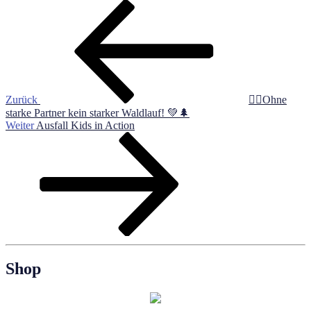
Beitragsnavigation
Vorheriger
Beitrag
Zurück
🏃‍♂️Ohne
starke Partner kein starker Waldlauf! 💚🌲
Nächster
Weiter
Ausfall Kids in Action
Beitrag
Shop