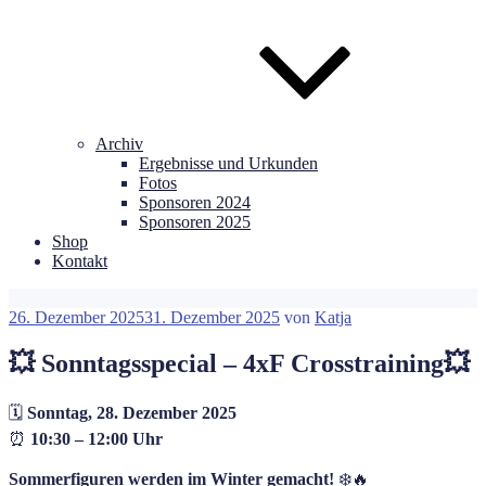
Archiv
Ergebnisse und Urkunden
Fotos
Sponsoren 2024
Sponsoren 2025
Shop
Kontakt
Veröffentlicht
26. Dezember 2025
31. Dezember 2025
von
Katja
am
💥 Sonntagsspecial – 4xF Crosstraining💥
🗓️
Sonntag, 28. Dezember 2025
⏰
10:30 – 12:00 Uhr
Sommerfiguren werden im Winter gemacht!
❄️🔥