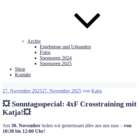
Archiv
Ergebnisse und Urkunden
Fotos
Sponsoren 2024
Sponsoren 2025
Shop
Kontakt
Veröffentlicht
27. November 2025
27. November 2025
von
Katja
am
💥 Sonntagsspecial: 4xF Crosstraining mit
Katja!💥
Am
30. November
holen wir gemeinsam alles aus uns raus –
von
10:30 bis 12:00 Uhr
!